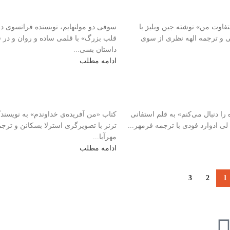
اوت من» نوشته جین ویلیز با
سوفی دو مولنهایم، نویسنده فرانسوی در
ی و ترجمه الهه نظری از سوی
قلب بزرگ» با قلمی ساده و روان و در 
داستان بسی...
ادامه مطلب
را دنبال می‌کنم» به قلم استفانی
کتاب «من آفریده‌ی خداوندم» به نویسندگ
 لی ادوارد فودی با ترجمه فرمهر...
ترنر با تصویرگری استرلا بسکانن و ترجم
مهرآبا...
ادامه مطلب
3
2
1