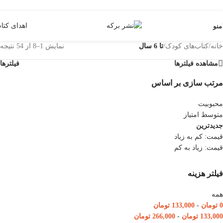
Skip to navigation
Skip to main content
اهدای کتا
منو
خانه
/
کتاب‌های کودک
/
تا 6 سال
نمایش 1–8 از 54 نتیجه
مشاهده فیلترها
فیلترها
مرتب سازی بر اساس
محبوبیت
متوسط امتیاز
جدیدترین
قیمت: کم به زیاد
قیمت: زیاد به کم
فیلتر هزینه
همه
0
تومان
-
133,000
تومان
133,000
تومان
-
266,000
تومان