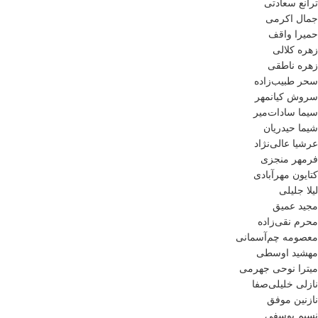
ترانع سعادتی
جمال اکرمی
حمیرا واقف
زهره کلالی
زهره ناطقی
سحر طبیب‌زاده
سروش کیانمهر
سیما سادات‌میر
شیما حیدریان
عرشیا عالی‌نژاد
فرمهر منجزی
کتایون مهرآبادی
لیلا جلیلی
مجید عمیق
محرم نقی‌زاده
معصومه چم‌آسمانی
مهشید اوسطی
میترا نوحی جهرمی
نازلی خلیلی‌صفا
نازنین موفق
نسیم یوسفی