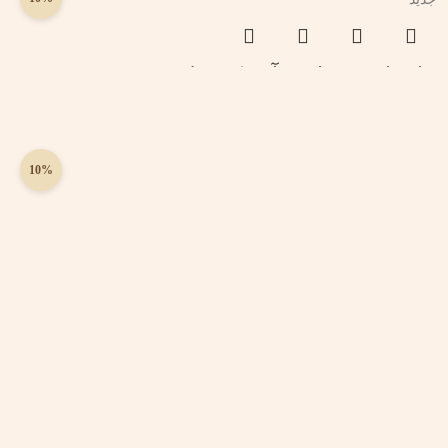
ماجراجویی با ون آبی کوچولو
360,000
324,000
تومان
10%
جدید
پک دانشنامه‌ی مغز: چگونه نابغه شویم
660,000
594,000
تومان