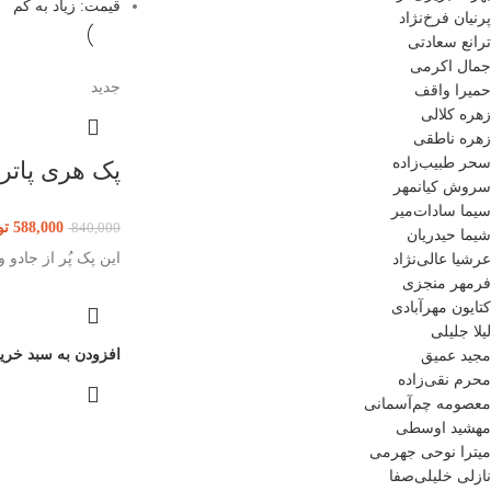
قیمت: زیاد به کم
پرنیان فرخ‌نژاد
ترانع سعادتی
جمال اکرمی
جدید
حمیرا واقف
زهره کلالی
زهره ناطقی
سحر طبیب‌زاده
پک هری پاتر
سروش کیانمهر
سیما سادات‌میر
588,000
تو
840,000
شیما حیدریان
این پک پُر از جادو
عرشیا عالی‌نژاد
فرمهر منجزی
کتایون مهرآبادی
لیلا جلیلی
افزودن به سبد خری
مجید عمیق
محرم نقی‌زاده
معصومه چم‌آسمانی
مهشید اوسطی
میترا نوحی جهرمی
نازلی خلیلی‌صفا