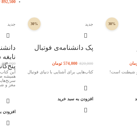
892,500
ت
30%
30%
جدید
جدید
پک دانشنامه‌ی فوتبال
دانشنا
مان
574,000
تومان
380,000
820,000
پنج‌گان
 و شیطنت است!
کتاب‌هایی برای آشنایی با دنیای فوتبال
این کتاب
همیشه صا
سرنخ‌هایی
مغز و شهو
د
افزودن به سبد خرید
افزودن ب