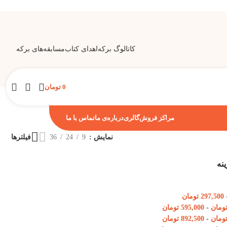
کاتالوگ برکه
اهدای کتاب
مسابقه‌های برکه
0
تومان
مراکز فروش
گالری
درباره‌ی ما
تماس با ما
نمایش
9
24
36
فیلترها
ینه
297,500
تومان
ومان
-
595,000
تومان
ومان
-
892,500
تومان