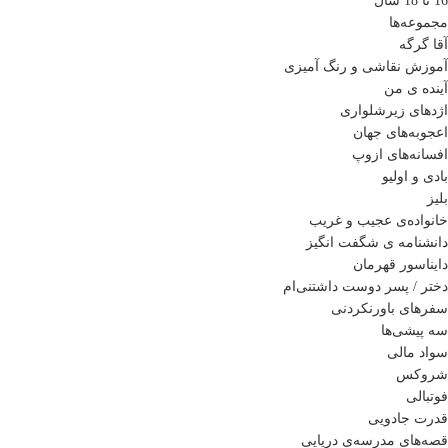
16 تا 18 سال
مجموعه‌ها
آقا گرگه
آموزش نقاشی و رنگ آمیزی
آینده ی من
اژدهای زیرشلواری
اعجوبه‌های جهان
افسانه‌های ازوپ
بادی و اولیو
بلیز
خانواده‌ی عجیب و غریب
دانشنامه ی شگفت انگیز
دایناسور قهرمان
دختر / پسر دوست داشتنی‌ام
سفرهای باورنکردنی
سه پیشی‌ها
سواد مالی
شروکس
فوتبالی
قدرت جادویی
قصه‌های مدرسه‌ی دریایی