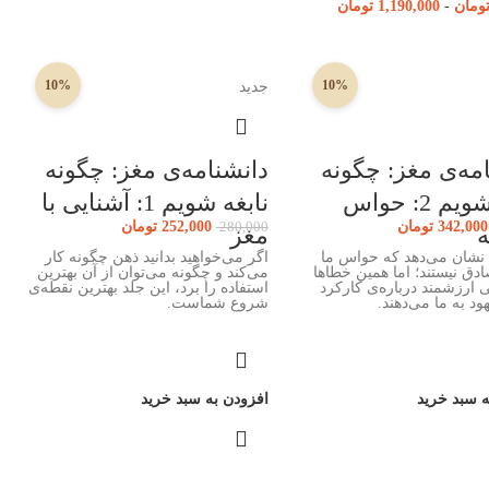
ومان
-
1,190,000
تومان
10%
10%
جدید
مه‌ی مغز: چگونه
دانشنامه‌ی مغز: چگونه
نابغه شویم 2: حواس
نابغه شویم 1: آشنایی با
342,000
تومان
252,000
تومان
280,000
ه
مغز
 نشان می‌دهد که حواس ما
اگر می‌خواهید بدانید ذهن چگونه کار
دق نیستند؛ اما همین خطاها
می‌کند و چگونه می‌توان از آن بهترین
 ارزشمند درباره‌ی کارکرد
استفاده را برد، این جلد بهترین نقطه‌ی
د به ما می‌دهند.
شروع شماست.
ه سبد خرید
افزودن به سبد خرید