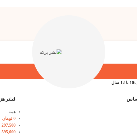
/
10 تا 12 سال
اساس
فیلتر هز
همه
0
تومان
-
297,500
ت
595,000
ت