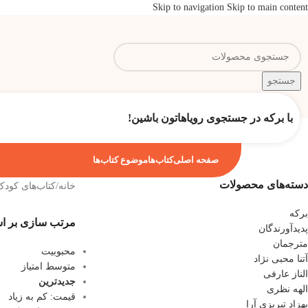
Skip to navigation
Skip to main content
جستجو
با برکه در جستجوی رویاهاتون باشین!
صفحه اصلی
کتاب‌ها
موضوع کتاب‌ها
دسته‌های محصولات
خانه
/
کتاب‌های کودک
برکه
مرتب سازی بر 
پدیدآورندگان
مترجمان
محبوبیت
آتنا محبی نژاد
متوسط امتیاز
الناز عارفی
جدیدترین
الهه نظری
قیمت: کم به زیاد
بهزاد تبریزی آرا