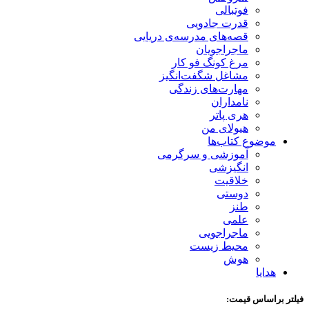
فوتبالی
قدرت جادویی
قصه‌های مدرسه‌ی دریایی
ماجراجویان
مرغ کونگ فو کار
مشاغل شگفت‌انگیز
مهارت‌های زندگی
نامداران
هری پاتر
هیولای من
موضوع کتاب‌ها
آموزشی و سرگرمی
انگیزشی
خلاقیت
دوستی
طنز
علمی
ماجراجویی
محیط زیست
هوش
هدایا
فیلتر براساس قیمت: