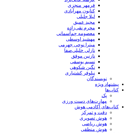
فرمهر منجزی
کتایون مهرآبادی
لیلا جلیلی
مجید عمیق
محرم نقی‌زاده
معصومه چم‌آسمانی
مهشید اوسطی
میترا نوحی جهرمی
نازلی خلیلی‌صفا
نازنین موفق
نسیم یوسفی
نگین شکوهی
نیلوفر کشتیاری
نویسندگان
پیشنهاد ویژه
کتاب‌ها
پک
مهارت‌های دست ورزی
کتاب‌های آکادمی هوش
دقت و تمرکز
هوش تصویری
هوش ریاضی
هوش منطقی