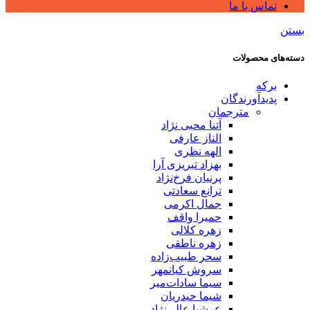
تماس با ما
بستن
دسته‌های محصولات
برکه
پدیدآورندگان
مترجمان
آتنا محبی نژاد
الناز عارفی
الهه نظری
بهزاد تبریزی آرا
پرنیان فرخ‌نژاد
ترانع سعادتی
جمال اکرمی
حمیرا واقف
زهره کلالی
زهره ناطقی
سحر طبیب‌زاده
سروش کیانمهر
سیما سادات‌میر
شیما حیدریان
عرشیا عالی‌نژاد