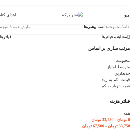
Skip to navigation
Skip to main content
اهدای کتا
منو
خانه
/
مجموعه‌ها
/
سه پیشی‌ها
نمایش همه 3 نتیجه
مشاهده فیلترها
فیلترها
مرتب سازی بر اساس
محبوبیت
متوسط امتیاز
جدیدترین
قیمت: کم به زیاد
قیمت: زیاد به کم
فیلتر هزینه
همه
0
تومان
-
33,750
تومان
33,750
تومان
-
67,500
تومان