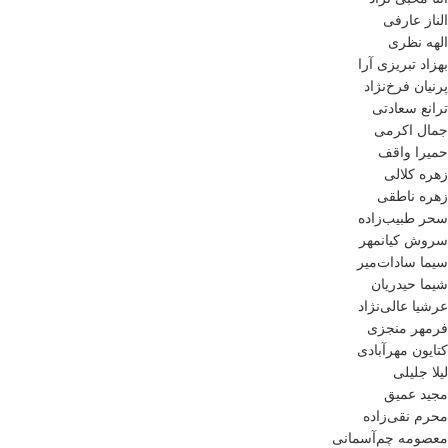
الناز عارفی
الهه نظری
بهزاد تبریزی آرا
پرنیان فرخ‌نژاد
ترانع سعادتی
جمال اکرمی
حمیرا واقف
زهره کلالی
زهره ناطقی
سحر طبیب‌زاده
سروش کیانمهر
سیما سادات‌میر
شیما حیدریان
عرشیا عالی‌نژاد
فرمهر منجزی
کتایون مهرآبادی
لیلا جلیلی
مجید عمیق
محرم نقی‌زاده
معصومه چم‌آسمانی