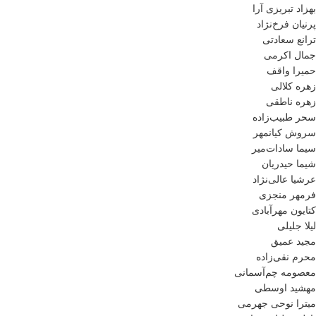
بهزاد تبریزی آرا
پرنیان فرخ‌نژاد
ترانع سعادتی
جمال اکرمی
حمیرا واقف
زهره کلالی
زهره ناطقی
سحر طبیب‌زاده
سروش کیانمهر
سیما سادات‌میر
شیما حیدریان
عرشیا عالی‌نژاد
فرمهر منجزی
کتایون مهرآبادی
لیلا جلیلی
مجید عمیق
محرم نقی‌زاده
معصومه چم‌آسمانی
مهشید اوسطی
میترا نوحی جهرمی