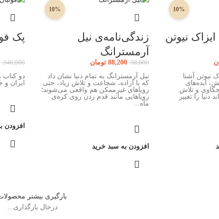
10%
10%
ایزاک نیوتن
زندگی‌نامه‌ی نیل
پک فوت
آرمسترانگ
ن
88,200
تومان
346,000
98,000
ک نیوتن آشنا
نیل آرمسترانگ به تمام دنیا نشان داد
، ایده‌های
که با اراده، شجاعت و تلاش زیاد، حتی
ایران و ج
جکاوی و تلاش
رویاهای غیرممکن هم واقعی می‌شوند؛
 دنیا را تغییر
رویاهایی مانند قدم زدن روی کره‌ی
ماه...
افزودن ب
د
افزودن به سبد خرید
بارگیری بیشتر محصولات
درحال بارگذاری...