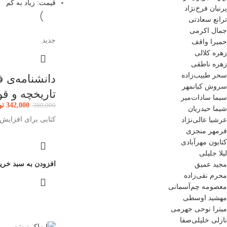
قیمت: زیاد به کم
پرنیان فرخ‌نژاد
ترانع سعادتی
جمال اکرمی
جدید
حمیرا واقف
زهره کلالی
زهره ناطقی
سحر طبیب‌زاده
سروش کیانمهر
تاریخچه و قو
سیما سادات‌میر
342,000
تو
380,000
شیما حیدریان
کتابی برای افزایش 
عرشیا عالی‌نژاد
فرمهر منجزی
کتایون مهرآبادی
لیلا جلیلی
افزودن به سبد خری
مجید عمیق
محرم نقی‌زاده
معصومه چم‌آسمانی
مهشید اوسطی
میترا نوحی جهرمی
نازلی خلیلی‌صفا