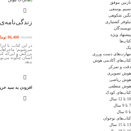
نازنین موفق
نسیم یوسفی
نگین شکوهی
زندگی‌نامه‌ی 
نیلوفر کشتیاری
نویسندگان
پیشنهاد ویژه
86,400
توما
96,000
کتاب‌ها
در این کتاب، با ایزا
پک
می‌شویم؛ ماجراهایش
بزرگش و این‌که کن
مهارت‌های دست ورزی
انسان چگونه می‌تواند
کتاب‌های آکادمی هوش
بدهد.
دقت و تمرکز
هوش تصویری
هوش ریاضی
هوش منطقی
افزودن به سبد خری
کتاب‌های کودک
10 تا 12 سال
7 تا 9 سال
تا 6 سال
کتاب‌های نوجوان
13 تا 15 سال