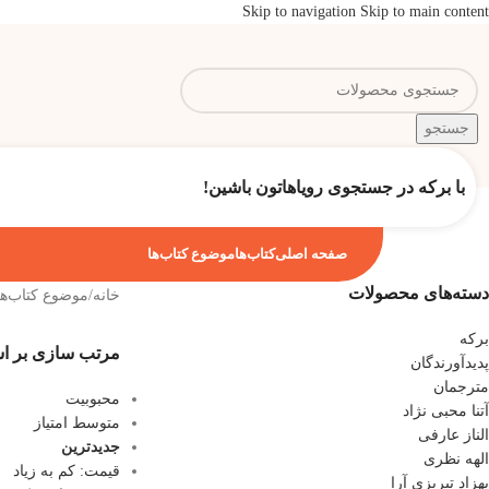
Skip to navigation
Skip to main content
جستجو
با برکه در جستجوی رویاهاتون باشین!
صفحه اصلی
کتاب‌ها
موضوع کتاب‌ها
دسته‌های محصولات
خانه
/
موضوع کتاب‌ها
برکه
مرتب سازی بر 
پدیدآورندگان
مترجمان
محبوبیت
آتنا محبی نژاد
متوسط امتیاز
الناز عارفی
جدیدترین
الهه نظری
قیمت: کم به زیاد
بهزاد تبریزی آرا