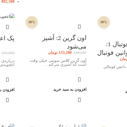
892,500
ت
10%
10%
اون گرین 2: آشپز
پک اعج
دانشنامه‌ی فوتبال 1:
می‌شود
انین فوتبال
133,200
تومان
148,000
290,000
مان
اَوِن گرینِ کلاس سومی خیلی وقت
است که آشپزی می‌کند...
اعجوبه‌ی
دانش فوتبالی
افزودن به سبد خرید
افزودن ب
د