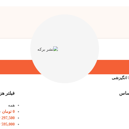
/
انگیزشی
اساس
فیلتر هز
همه
0
تومان
-
297,500
ت
595,000
ت