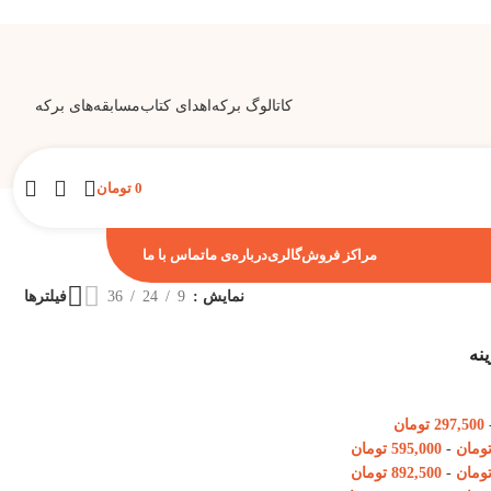
کاتالوگ برکه
اهدای کتاب
مسابقه‌های برکه
0
تومان
مراکز فروش
گالری
درباره‌ی ما
تماس با ما
نمایش
9
24
36
فیلترها
ینه
297,500
تومان
ومان
-
595,000
تومان
ومان
-
892,500
تومان