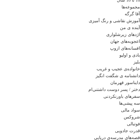
16 تا 18 سال
مجموعه‌ها
آقا گرگه
آموزش نقاشی و رنگ آمیزی
آینده ی من
اژدهای زیرشلواری
اعجوبه‌های جهان
افسانه‌های ازوپ
بادی و اولیو
بلیز
خانواده‌ی عجیب و غریب
دانشنامه ی شگفت انگیز
دایناسور قهرمان
دختر / پسر دوست داشتنی‌ام
سفرهای باورنکردنی
سه پیشی‌ها
سواد مالی
شروکس
فوتبالی
قدرت جادویی
قصه‌های مدرسه‌ی دریایی