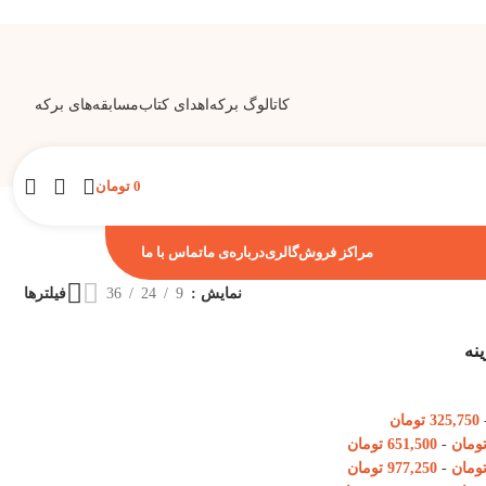
کاتالوگ برکه
اهدای کتاب
مسابقه‌های برکه
0
تومان
مراکز فروش
گالری
درباره‌ی ما
تماس با ما
نمایش
9
24
36
فیلترها
ینه
325,750
تومان
ومان
-
651,500
تومان
ومان
-
977,250
تومان