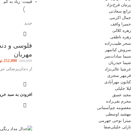
قیمت: زیاد به کم
پرنیان فرخ‌نژاد
ترانع سعادتی
جمال اکرمی
جدید
حمیرا واقف
زهره کلالی
زهره ناطقی
سحر طبیب‌زاده
فلوسی و دند
سروش کیانمهر
مهربان
سیما سادات‌میر
252,000
تو
280,000
شیما حیدریان
از دندان‌پزشکی نت
عرشیا عالی‌نژاد
فرمهر منجزی
کتایون مهرآبادی
لیلا جلیلی
افزودن به سبد خری
مجید عمیق
محرم نقی‌زاده
معصومه چم‌آسمانی
مهشید اوسطی
میترا نوحی جهرمی
نازلی خلیلی‌صفا