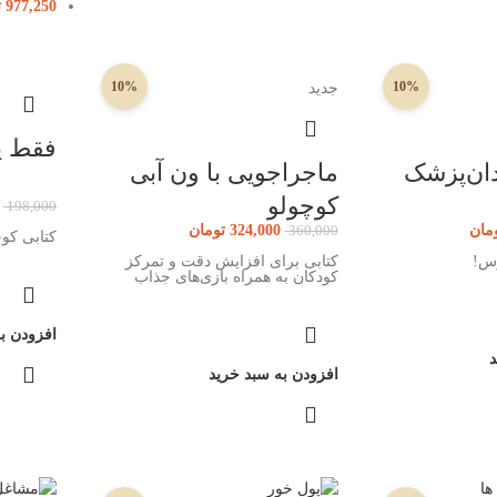
977,250
ت
10%
10%
جدید
فقط ی
ان‌پزشک
ماجراجویی با ون آبی
کوچولو
198,000
مان
324,000
تومان
360,000
کتابی کو
رس!
کتابی برای افزایش دقت و تمرکز
کودکان به همراه بازی‌های جذاب
افزودن ب
د
افزودن به سبد خرید