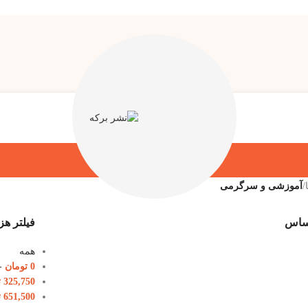
/
آموزشی و سرگرمی
اساس
فیلتر هز
همه
0
تومان
-
325,750
ت
651,500
ت