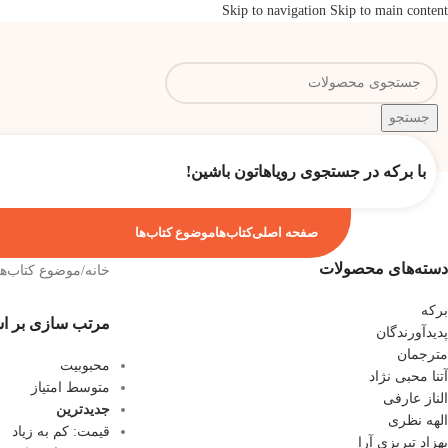
Skip to navigation
Skip to main content
جستجو
با برکه در جستجوی رویاهاتون باشین!
صفحه اصلی
کتاب‌ها
موضوع کتاب‌ها
دسته‌های محصولات
خانه
/
موضوع کتاب‌ها
برکه
مرتب سازی بر 
پدیدآورندگان
مترجمان
محبوبیت
آتنا محبی نژاد
متوسط امتیاز
الناز عارفی
جدیدترین
الهه نظری
قیمت: کم به زیاد
بهزاد تبریزی آرا