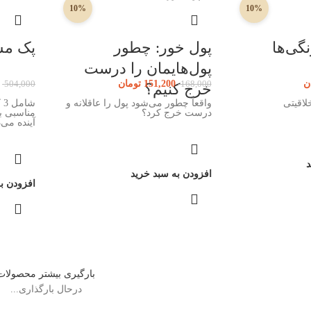
10%
10%
گی‌ها
پول خور: چطور
پک مش
پول‌هایمان را درست
ن
151,200
تومان
504,000
168,000
خرج کنیم؟
لاقیتی
واقعاً چطور می‌شود پول را عاقلانه و
درست خرج کرد؟
مناسبی ب
آینده می‌
د
افزودن به سبد خرید
افزودن ب
بارگیری بیشتر محصولات
درحال بارگذاری...