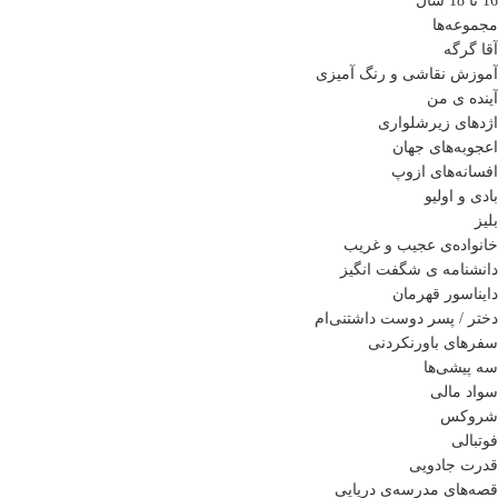
16 تا 18 سال
مجموعه‌ها
آقا گرگه
آموزش نقاشی و رنگ آمیزی
آینده ی من
اژدهای زیرشلواری
اعجوبه‌های جهان
افسانه‌های ازوپ
بادی و اولیو
بلیز
خانواده‌ی عجیب و غریب
دانشنامه ی شگفت انگیز
دایناسور قهرمان
دختر / پسر دوست داشتنی‌ام
سفرهای باورنکردنی
سه پیشی‌ها
سواد مالی
شروکس
فوتبالی
قدرت جادویی
قصه‌های مدرسه‌ی دریایی