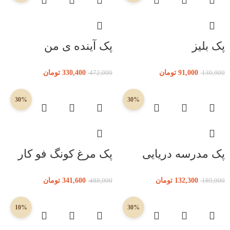
پک بلیز
پک آینده ی من
91,000
تومان
330,400
تومان
472,000
130,000
30%
30%
پک مدرسه دریایی
پک مرغ کونگ فو کار
132,300
تومان
341,600
تومان
488,000
189,000
10%
30%