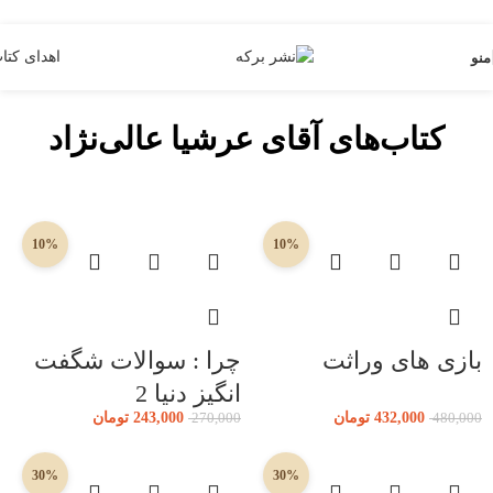
Skip to navigation
Skip to main content
اهدای کتا
منو
کتاب‌های آقای عرشیا عالی‌نژاد
10%
10%
بازی های وراثت
چرا : سوالات شگفت
انگیز دنیا 2
432,000
تومان
243,000
تومان
270,000
480,000
30%
30%