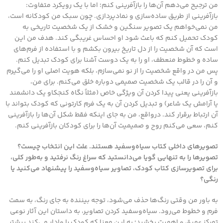
من ترجیح می‌دهم آن‌ها را بازآفرینی کنم؛ اما با یک رویکرد متفاوت:
بازآفرینی از طریق ساده‌سازی و نمادپردازی. چون سبک من کودکانه است،
من نمی‌خواهم یک تصویر سنگین و خشک از یک شخصیت تاریخی به
کودک تحمیل کنم که باعث شود او احساس غریبگی کند. هدف من این
است که آن شخصیت را از دل تاریخ بیرون بکشم و با استفاده از فرم‌های
ساده و خطوط منعطف، او را به یک دوست آشنا برای کودک تبدیل کنم.
پس من در واقع شخصیت را از نو نمی‌سازم، بلکه هویت اصلی او را می‌گیرم
و آن را در قالب یک شخصیت صمیمی دوباره خلق می‌کنم. برای من،
بازآفرینی یعنی پیدا کردن آن ویژگی خاص (مثلاً نگاه کنجکاو یک دانشمند
یا آرامش یک شاعر) و تبدیل کردن آن به یک فرم کارتونی که کودک بتواند با
آن ارتباط برقرار کند. درواقع، من به جای اینکه فقط شکل آن‌ها را بازآفرینی
کنم، سعی می‌کنم روح و صمیمیت آن‌ها را برای کودکان بازآفرینی کنم.
تصویرهای داخلی کتاب سیاه‌وسفید هستند. علت این انتخاب چیست؟
تصویرها را به تنهایی گویا می‌دانستید که سراغ رنگ نرفتید و به‌طور کلی،
برای تصویرسازی کتاب کودک، تصاویر سیاه‌وسفید را پیشنهاد می‌کنید یا
رنگی؟
به باور من وقتی رنگ‌ها حذف می‌شود، توجه بیننده به جای رنگ، به سمت
فرم و خطوط می‌رود. سیاه‌وسفید کردن تصاویر، به داستان این آثار نوعی
تمرکز عمیق و اهمیت بخشید؛ به این معنا که کودک را وادار می‌کند بیشتر