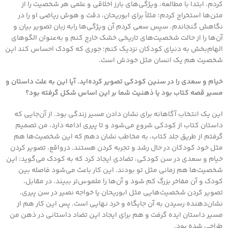
کردم. ابتدا با مطالعه، ویژگی‌های بارز اخلاقی و علمی هر شخصیت را از
متن‌ها استخراج کردم؛ مثلاً برای ابوریحان، دقت و هوش ریاضی او را در
نگاهش گنجاندم. سپس سعی کردم آن ویژگی‌ها رابه زبان تصویر بیان و
آن‌ها را از حالت شخصیت‌های تاریخی خشک خارج کنم و به‌عنوان الگوهای
الهام‌بخش به دنیای کودکان نزدیک کنم؛ جوری که کودک احساس کند این
شخصیت هم یک انسان مثل خودش است.
خیام و سعدی را در سنین کودکی تصویر کرده‌اید. آیا این به علت داستان و
مسیر قصه کتاب بود یا ذهنیت شما بر این اساس شکل گرفته بود؟
این یک انتخاب آگاهانه برای نشان دادن مسیر زندگی بود. از آن‌جایی که
داستان کتاب از کودکی شروع می‌شود و تا پیری ادامه دارد، من تصمیم
گرفتم از طریق جلد کتاب، به مخاطب نشان دهم که این شخصیت‌ها هم
مثل خود کودکان در حال رشد و تجربه کردن هستند. درواقع، تصویر کردن
خیام و سعدی در سن کودکی، تضادی ایجاد کرد که به کودک می‌گوید: این
شخصیت‌ها هم زمانی مثل تو بودند. این کار باعث می‌شود فاصله بین
کودک و آن مفاخر بزرگ کم شود و آن‌ها را ملموس‌تر ببیند. در مقابل،
تصویر کردن شخصیت‌هایی مثل ابوریحان یا خواجه نصیر در سن پیری،
نشان‌دهنده رسیدن به آن جایگاه و خرد نهایی است. پس این کار هم از
مسیر داستان ایده گرفت و هم برای ایجاد این تضاد داستانی در ذهن من
طراحی شده بود.