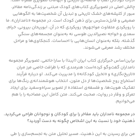
ادراک کودکان اغلب با فاصله‌ای تاریخی و ابهامات تصویری همراه است.
چالش اصلی در تصویرگری کتاب‌های کودک مبتنی بر زندگی‌نامه مفاخر،
عبور از کلیشه‌های خشک تاریخی و تبدیل آن شخصیت‌ها به الگوهایی
صمیمی و قابل‌دسترس برای ذهن کودک است. در مجموعه «نامداران»، ما
با رویکردی متفاوت مواجهیم؛ رویکردی که در آن، ابوریحان بیرونی، خیام،
سعدی و خواجه نصیرالدین طوسی نه به‌عنوان مجسمه‌های سنگیِ
گذشته، بلکه به‌عنوان انسان‌هایی با احساسات، کنجکاوی‌ها و مراحل
مختلف رشد معرفی می‌شوند.
براین‌اساس خبرگزاری کتاب ایران (ایبنا) با سارا حاتمی، تصویرگر مجموعه
نامداران گفت‌وگو کرده‌است؛ هنرمندی که با ظرافت خاصی مرز میان
«تاریخ‌نگاری» و «تخیل کودکانه» را مدیریت می‌کند. او درباره فرآیند
استخراج روح شخصیت‌ها از دل متون، انتخاب هوشمندانه‌ی رنگ‌ها برای
تفکیک هویت‌ها، و فلسفه‌ی استفاده از تصویر سیاه‌وسفید برای ایجاد
تمرکز و وقار در روایت، صحبت می‌کند. متن کامل این مصاحبه را با هم
می‌خوانیم.
در مجموعه نامداران باید مفاخر را برای کودکان و نوجوانان طراحی می‌کردید.
ذهنیت خود را نسبت به این اشخاص چگونه به دست آوردید؟
من برای رسیدن به این ذهنیت، مسیر تحلیل متن به تجسم‌سازی را طی