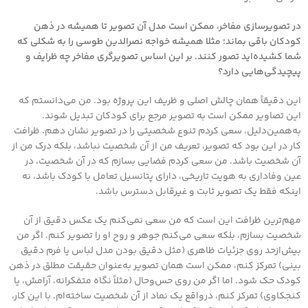
در تصویرسازی مفاخر، ممکن است مدل آن تصویر تا همیشه در ذهن
کودکان باقی بماند؛ مثلا همیشه خواجه نصرالدین طوسی را به شکلی که
شما کشیده‌اید تصور کنند. بر این اساس تصویرگری مفاخر چه ظرایف و
پیچیدگی‌هایی دارد؟
این دقیقاً همان چالش اصلی و ظریف این پروژه بود. من می‌دانستم که
این تصاویر ممکن است به تصویر مرجع برای کودکان تبدیل شوند.
به‌همین‌دلیل، سعی کردم تنوع شخصیتی را در تصویر نشان دهم. ظرافت
کار در این بود که تصویر، تعریف من از آن شخصیت نباشد، بلکه درک من از
آن شخصیت باشد. من سعی کردم فضایی بسازم که در آن شخصیت، در
عین وفاداری به هویت تاریخی، دارای پتانسیل تعامل با کودک باشد، نه
اینکه فقط یک تصویر ثابت و غیرقابل دسترس باشد.
مهم‌ترین ظرافت این است که من سعی نمی‌کنم یک عکس دقیق از آن
شخصیت بسازم، بلکه سعی می‌کنم جوهر و روح او را تصویر کنم. اگر من
بیش‌ازحد روی جزئیات ظاهری (مثل دقیق بودن مدل لباس یا فرم دقیق
بینی) تمرکز کنم، ممکن است همان تصویر به‌عنوان حقیقت مطلق در ذهن
کودک حک شود. اما اگر من روی حس‌وحال (مثلاً نگاه متفکرانه، آرامش، یا
کنجکاوی) تمرکز کنم، درواقع یک نماد از آن شخصیت ساخته‌ام. با این کار،