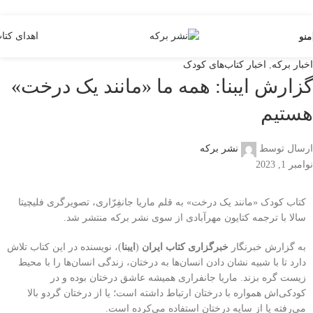
Skip to navigation
Skip to main content
اهدای کتا
منو
اخبار برکه
,
اخبار کتاب‌های کودک
گزارش ایبنا: همه ما «مانند یک درخت»
هستیم
ارسال توسط
نشر برکه
نوامبر 1, 2023
کتاب کودک «مانند یک درخت» به قلم ماریا جانفِرّاری، تصویرگری فلیچیتا
سالا با ترجمه کتایون مهرآبادی از سوی نشر برکه منتشر شد.
به گزارش خبرنگار
خبرگزاری کتاب ایران
(
ایبنا
)، نویسنده در این کتاب تلاش
دارد تا با شبیه نشان دادن انسان‌ها به درختان، زندگی انسان‌ها را با محیط
زیست گره بزند. ماریا جانفراری همیشه عاشق درختان بوده و در
کودکی‌اش همواره با درختان ارتباط داشته است؛ یا از درختان گردو بالا
می‌رفته یا از سایه درختان استفاده می‌کرده است.