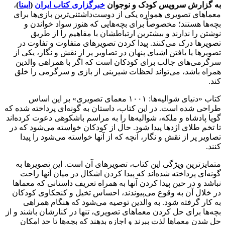
به گزارش سرویس کودک و نوجوان
خبرگزاری کتاب ایران
(
ایبنا
)
،
معماهای تصویری همواره یکی از دوست‌داشتنی‌ترین بازی‌ها برای
بچه‌ها هستند؛ مخصوصاً برای بچه‌هایی که هنوز سواد خواندن و
نوشتن را ندارند و بیشترین ارتباطشان با مفاهیم را از طریق
تصویرها درک می‌کنند. پیدا کردن تصویرهای متفاوت و تفاوت در
تصویرها یا یافتن اشیای پنهان در تصاویر پر از نقش و نگار، یکی از
سرگرمی‌های جالب برای کودکان است که اگر با همراهی والدین
همراه باشد، می‌تواند لحظات شیرینی از بازی و سرگرمی را خلق
کند.
کتاب «دنیای شوالیه‌ها: ۱۰۰۱ معمای تصویری» بر این اساس
طراحی شده است. در این کتاب، داستان به گونه‌ای پرداخته شده که
گویا پادشاه و ملکه، شوالیه‌ها را به مراسم باشکوهی دعوت کرده‌اند
تا تخم طلای اژدها پیدا شود. حال از کودکان خواسته می‌شود که در
تصاویر پر از نقش و نگار، آنچه که از آنها خواسته می‌شود را پیدا
کنند.
متمایزترین ویژگی این کتاب، تصویرهای آن است. این تصویرها به
گونه‌ای پرداخته شده‌اند که پیدا کردن اشکال در میان آنها راحت
نباشد و در حین پیدا کردن آنها به همراه تعریف داستانی که معماها
در خلال آن به وقوع می‌پیوندند، احساس تخیل و کنجکاوی کودکان
به کار گرفته شود. به والدین توصیه می‌شود که هنگام همراهی
بچه‌ها برای حل کردن معماهای تصویری، تنها در کنارشان باشند و از
حل شدن معماها لذت ببرند و اجازه بدهند که بچه‌ها تا حد امکان