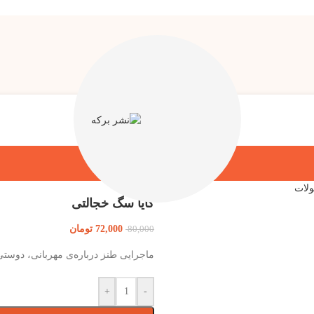
لات
کایا سگ خجالتی
72,000
تومان
80,000
ماجرایی طنز درباره‌ی مهربانی، دوست
+
-