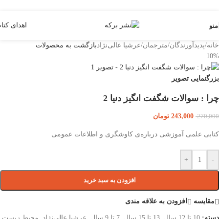
Skip to navigation
Skip to main content
اهدای کتا
منو
خانه
/
پدیدآورندگان
/
مترجمان
/
عرشیا عالی‌نژاد
بازگشت به محصولات
10%
بزرگنمایی تصویر
چرا : سوالات شگفت انگیز دنیا 2
243,000
تومان
270,000
کتابی علمی آموزشی درباره‌ی کاوشگری و اطلاعات عمومی
+
-
افزودن به سبد خرید
مقایسه
افزودن به علاقه مندی
دسته:
10 تا 12 سال
,
13 تا 15 سال
,
7 تا 9 سال
,
عرشیا عالی‌نژاد
,
محیط زیست