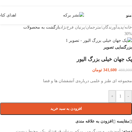
Skip to navigation
Skip to main content
اهدای کتا
منو
خانه
/
پدیدآورندگان
/
مترجمان
/
پرنیان فرخ‌نژاد
بازگشت به محصولات
30%
بزرگنمایی تصویر
پک جهان خیلی بزرگ الیور
341,600
تومان
488,000
مجموعه ای طنز و علمی درباره‌ی آتشفشان ها و فضا
+
-
افزودن به سبد خرید
مقایسه
افزودن به علاقه مندی
دسته:
آموزشی و سرگرمی
,
برکه
,
پرنیان فرخ‌نژاد
,
پک
,
محیط زیست