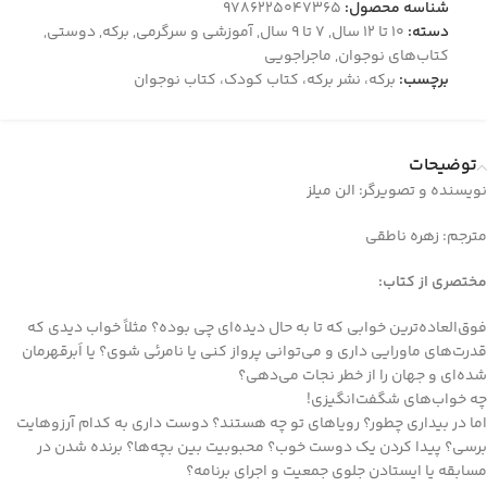
شناسه محصول:
9786225047365
دسته:
10 تا 12 سال
,
7 تا 9 سال
,
آموزشی و سرگرمی
,
برکه
,
دوستی
,
کتاب‌های نوجوان
,
ماجراجویی
برچسب:
برکه، نشر برکه، کتاب کودک، کتاب نوجوان
توضیحات
نویسنده و تصویرگر: الن میلز
مترجم: زهره ناطقی
مختصری از کتاب
:
فوق‌العاده‌ترین خوابی که تا به حال دیده‌ای چی بوده؟ مثلاً خواب دیدی که
قدرت‌های ماورایی داری و می‌توانی پرواز کنی یا نامرئی شوی؟ یا اَبرقهرمان
شده‌ای و جهان را از خطر نجات می‌دهی؟
چه خواب‌های شگفت‎‌انگیزی!
اما در بیداری چطور؟ رویاهای تو چه هستند؟ دوست داری به کدام آرزوهایت
برسی؟ پیدا کردن یک دوست خوب؟ محبوبیت بین بچه‌ها؟ برنده شدن در
مسابقه یا ایستادن جلوی جمعیت و اجرای برنامه؟