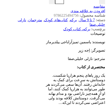
مقایسه
افزودن به علاقه مندی
شناسه محصول:
9786225494756
دسته:
7 تا 9 سال
,
برکه
,
کتاب‌های کودک
,
مترجمان
,
نازلی
خلیلی‌صفا
برچسب:
برکه، کتاب کودک
توضیحات
نویسنده: یاسمین تمیزآراباجی ییلدیرماز
تصویرگر: اِجه زبِر
مترجم: نازلی خلیلی‌صفا
مختصری از کتاب
:
یک روز پاهای پنجم هزارپا شکست.
دوستانش به سرعت برای کمک به
خانه‌اش رفتند. آن‌ها سعی می‌کردند هر
طور می‌توانند به هزارپا کمک کنند، اما
او از همه‌چیز ناراضی بود و مدام بهانه
می‌گرفت. دوستانش کلافه بودند ولی
اعتراضی نمی‌کردند تا این‌که…