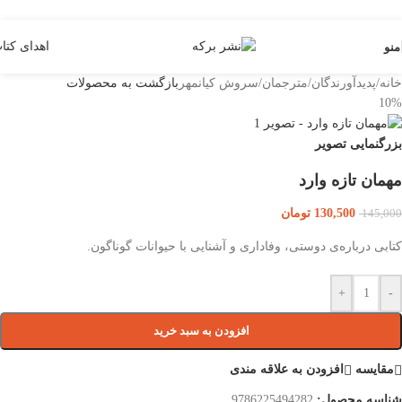
Skip to navigation
Skip to main content
اهدای کتا
منو
خانه
/
پدیدآورندگان
/
مترجمان
/
سروش کیانمهر
بازگشت به محصولات
10%
بزرگنمایی تصویر
مهمان تازه وارد
130,500
تومان
145,000
کتابی درباره‌ی دوستی، وفاداری و آشنایی با حیوانات گوناگون.
+
-
افزودن به سبد خرید
مقایسه
افزودن به علاقه مندی
شناسه محصول:
9786225494282