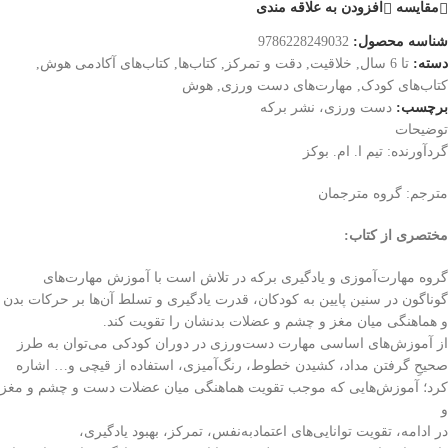
مقایسه
افزودن به علاقه مندی
شناسه محصول:
9786228249032
دسته:
تا 6 سال
,
خلاقیت
,
دقت و تمرکز
,
کتاب‌ها
,
کتاب‌های آکادمی هوش
,
کتاب‌های کودک
,
مهارت‌های دست ورزی
,
هوش
برچسب:
دست ورزی، نشر برکه
توضیحات
گردآورنده: تیم ا. ام. بوکز
مترجم: گروه مترجمان
مختصری از کتاب
:
گروه مهارت‌آموزی و یادگیری برکه در تلاش است با آموزش مهارت‌های
گوناگون در سنین پایین به کودکان، قدرت یادگیری و تسلط آن‌ها بر حرکات بدن
و هماهنگی میان مغز و چشم و عضلات بدنشان را تقویت کند.
از آموزش‌های اساسی مهارت دست‌ورزی در دوران کودکی می‌توان به طرز
صحیحِ گرفتن مداد، کشیدن خطوط، رنگ‌آمیزی، استفاده از قیچی و… اشاره
کرد؛ آموزش‌هایی که موجب تقویت هماهنگی میان عضلات دست و چشم و مغز
و
در ادامه، تقویت توانایی‌های اعتمادبه‌نفس، تمرکز، بهبود یادگیری،