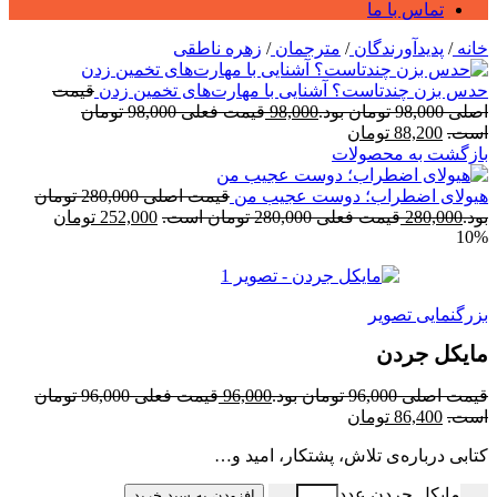
تماس با ما
خانه
/
پدیدآورندگان
/
مترجمان
/
زهره ناطقی
حدس بزن چندتاست؟ آشنایی با مهارت‌های تخمین زدن
قیمت
اصلی 98,000 تومان بود.
98,000
قیمت فعلی 98,000 تومان
است.
88,200
تومان
بازگشت به محصولات
هیولای اضطراب؛ دوست عجیب من
قیمت اصلی 280,000 تومان
بود.
280,000
قیمت فعلی 280,000 تومان است.
252,000
تومان
10%
بزرگنمایی تصویر
مایکل جردن
قیمت اصلی 96,000 تومان بود.
96,000
قیمت فعلی 96,000 تومان
است.
86,400
تومان
کتابی درباره‌ی تلاش، پشتکار، امید و…
مایکل جردن عدد
افزودن به سبد خرید