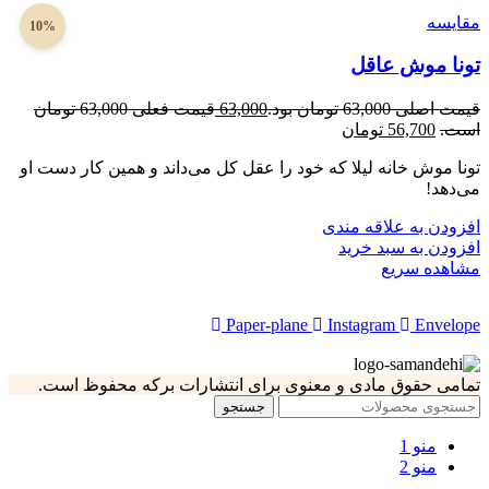
مقایسه
10%
تونا موش عاقل
قیمت اصلی 63,000 تومان بود.
63,000
قیمت فعلی 63,000 تومان
است.
56,700
تومان
تونا موش خانه لیلا که خود را عقل کل می‌داند و همین کار دست او
می‌دهد!
افزودن به علاقه مندی
افزودن به سبد خرید
مشاهده سریع
Paper-plane
Instagram
Envelope
تمامی حقوق مادی و معنوی برای انتشارات برکه محفوظ است.
جستجو
منو 1
منو 2