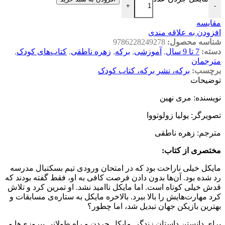
+
-
مقایسه
افزودن به علاقه مندی
شناسه محصول:
9786228249278
دسته:
7 تا 9 سال
,
آموزشی
,
برکه
,
زهره ناطقی
,
کتاب‌های کودک
,
مترجمان
برچسب:
برکه، نشر برکه، کتاب کودک
توضیحات
نویسنده: مری نهین
تصویرگر: یولیا زولوتووا
مترجم: زهره ناطقی
مختصری از کتاب
:
مایکل خیلی ناراحت بود که در امتحان ورودی تیم بسکتبال مدرسه
رد شده بود. آن‌ها بدون دادن فرصت کافی به او، فقط گفته بودند که
قدش خیلی کوتاه است. اما مایکل ناامید نشد. او تمرین کرد و تلاش
کرد مهارت‌هایش را بالا ببرد. بالاخره مایکل به ستاره‌ی مسابقات و
بهترین بازیکن جهان تبدیل شد، اما چطور؟
برای دانستن داستان زندگی مایکل جردن و راه طولانی پیروزی‌ها و