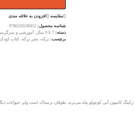
مقایسه
افزودن به علاقه مندی
شناسه محصول:
9786228249452
دسته:
7 تا 9 سال
,
آموزشی و سرگرمی
برچسب:
برکه، نشر برکه، کتاب کودک
کینگ کامیون آبی کوچولو پناه می‌برند. طوفان ترسناک است ولی حیوانات دیگر