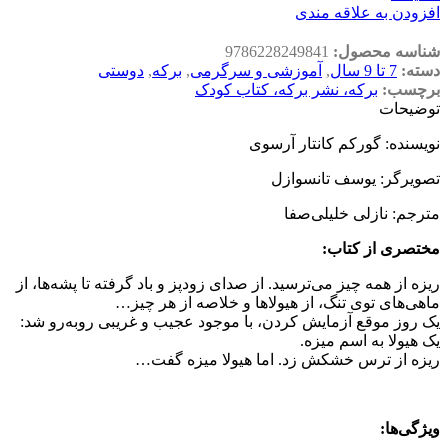
افزودن به علاقه مندی
شناسه محصول:
9786228249841
دسته:
7 تا 9 سال
,
آموزشی و سرگرمی
,
برکه
,
دوستی
برچسب:
برکه، نشر برکه، کتاب کودک
توضیحات
نویسنده: گورکم کانتار آرسوی
تصویرگر: یوسف تانسوازل
مترجم: نازلی خلیلی‌صفا
مختصری از کتاب
:
ریزه از همه چیز می‌ترسید. از صدای زودپز و باد گرفته تا پشه‌ها، از
ماهی‌های توی تنگ، از هیولاها و خلاصه از هر چیز…
یک روز موقع آزمایش کردن، با موجود عجیب و غریبی روبه‌رو شد:
یک هیولا به اسم میزه.
ریزه از ترس خشکش زد. اما هیولا میزه گفت…
ویژگی‌ها
: