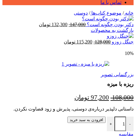
تماس با ما
خانه
/
موضوع کتاب‌ها
/
دوستی
دکتر بودن چگونه است؟
147,000
132,300
تومان
بازگشت به محصولات
جنگل زوزو
128,000
115,200
تومان
10%
بزرگنمایی تصویر
ریزه با میزه
108,000
97,200
تومان
داستانی دلپذیر درباره‌ی دوستی، پذیرش و زود قضاوت نکردن.
افزودن به سبد خرید
+
-
مقایسه