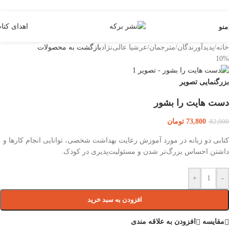
Skip to navigation
Skip to main content
اهدای کتا
منو
خانه
/
پدیدآورندگان
/
مترجمان
/
عرشیا عالی‌نژاد
بازگشت به محصولات
10%
بزرگنمایی تصویر
دست هایت را بشور
73,800
تومان
82,000
کتابی دو زبانه در مورد آموزش رعایت بهداشت شخصی، توانایی انجام کارها و
داشتن احساس بزرگ‌تر شدن و مسئولیت‌پذیری در کودک.
+
-
افزودن به سبد خرید
مقایسه
افزودن به علاقه مندی