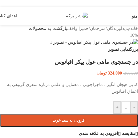
Skip to navigation
Skip to main content
اهدای کتا
منو
خانه
/
پدیدآورندگان
/
مترجمان
/
حمیرا واقف
بازگشت به محصولات
10%
بزرگنمایی تصویر
در جستجوی ماهی غول پیکر اقیانوس
324,000
تومان
360,000
کتابی هیجان انگیز ، ماجراجویی ، معمایی و علمی درباره سفری گروهی به
اعماق اقیانوس
+
-
افزودن به سبد خرید
مقایسه
افزودن به علاقه مندی