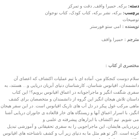
دسته:
برکه
,
حمیرا واقف
,
دقت و تمرکز
برچسب:
برکه، نشر برکه، کتاب کودک، کتاب نوجوان
توضیحات
نویسنده :
امی ستو فورستر
مترجم :
حمیرا واقف
مختصری از کتاب :
سلام دوست کنجکاو من، آماده ای با تیم عملیات اکتشاف که اعضای آن
دانشمندان، اقیانوس شناسان، کارشناسان دنیای آبزیان دریایی و… هستند، به
سفری شگفت انگیز و ماجراجویانه در اعماق اقیانوس برویم؟! این کتاب
داستان تلاش هیجان انگیز این گروه از دانشمندان و متخصصان برای کشف
ماهی مرکب غول پیکر در دل آب های تاریک اقیانوس است. در این سفر هیجان
انگیز، با اسرار اعماق آبها و زیستگاه های خار قالعاده ی جانوران دریایی آشنا
می شویم. تیم اکتشاف با ابزارهای پیشرفته ی علمی و
زیردریایی هایشان، این ماجراجویی را به سفری تحقیقاتی و آموزشی تبدیل
کرده است. اگر تو هم مثل ما به دنیای زیر آب و کشف ناشناخته های اقیانوس