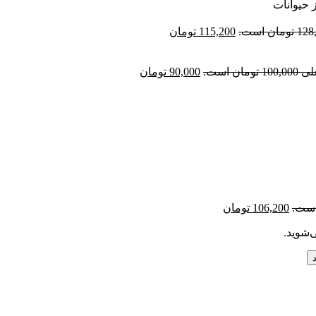
 حیوانات
115,200
تومان
مان است.
90,000
تومان
106,200
تومان
‌شوید.