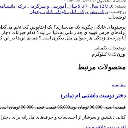
شناسه محصول:
9786228249513
دسته:
10 تا 12 سال
,
7 تا 9 سال
,
آموزشی و سرگرمی
,
برکه
,
دانشنام
برچسب:
برکه، نشر برکه، کتاب کودک، کتاب نوجوان
توضیحات
پرستوهای خانگی چگونه لانه می‌سازند؟ یک اختاپوس کجا تخم می‌گذار
توله‌های خرس قهوه‌ای چه زمانی به دنیا می‌آیند؟ کدام حیوانات دچ
آیا چرخه‌ی زندگی هر حیوانی مثل دیگری است؟ همه‌ی این‌ها در این 
توضیحات تکمیلی
وزن
0.15 کیلوگرم
محصولات مرتبط
مقایسه
دختر دوست داشتنی ام (مادر)
قیمت اصلی 96,000 تومان بود.
96,000
قیمت فعلی 96,000 تومان است.
کتابی دلنشین و سرشار از احساسات و حرف‌های مادرانه برای دختران
افزودن به علاقه مندی