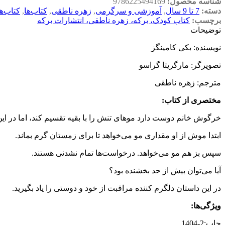
شناسه محصول:
9786225494169
دسته:
7 تا 9 سال
,
آموزشی و سرگرمی
,
زهره ناطقی
,
کتاب‌ها
,
کتاب‌ه
برچسب:
کتاب کودک، برکه، زهره ناطقی، انتشارات برکه
توضیحات
نویسنده: بکی کامینگز
تصویرگر: مارگریتا گراسو
مترجم: زهره ناطقی
مختصری از کتاب
:
خرگوش خانم دوست دارد موهای تنش را با بقیه تقسیم کند، اما در این
ابتدا موش از او مقداری مو می‌خواهد تا برای زمستان گرم بماند.
سپس بز هم مو می‌خواهد. درخواست‌ها تمام نشدنی هستند.
آیا می‌توان بیش از حد بخشنده بود؟
در این داستان دلگرم کننده مراقبت از خود و دوستی را یاد بگیرید.
ویژگی‌ها
:
چاپ:2-1404