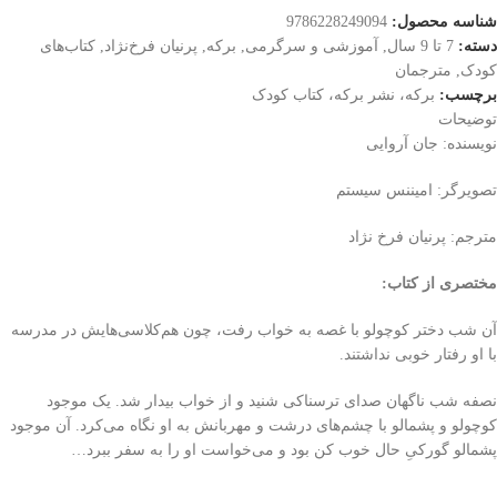
شناسه محصول:
9786228249094
دسته:
7 تا 9 سال
,
آموزشی و سرگرمی
,
برکه
,
پرنیان فرخ‌نژاد
,
کتاب‌های
کودک
,
مترجمان
برچسب:
برکه، نشر برکه، کتاب کودک
توضیحات
نویسنده: جان آروایی
تصویرگر: امیننس سیستم
مترجم: پرنیان فرخ نژاد
مختصری از کتاب
:
آن شب دختر کوچولو با غصه به ‌‌خواب رفت، چون هم‌کلاسی‌هایش در مدرسه
با او رفتار خوبی نداشتند.
نصفه شب ناگهان صدای ترسناکی شنید و از خواب بیدار شد. یک موجود
کوچولو و پشمالو با چشم‌های درشت و مهربانش به او نگاه می‌کرد. آن موجود
پشمالو گورکیِ حال خوب کن بود و می‌خواست او را به سفر ببرد…