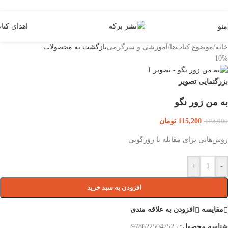
Skip to navigation
Skip to main content
اهدای کتا
منو
خانه
/
موضوع کتاب‌ها
/
آموزشی و سرگرمی
بازگشت به محصولات
10%
بزرگنمایی تصویر
به من زور نگو
115,200
تومان
128,000
روش‌هایی برای مقابله با زورگویی
+
-
افزودن به سبد خرید
مقایسه
افزودن به علاقه مندی
شناسه محصول:
9786225047525