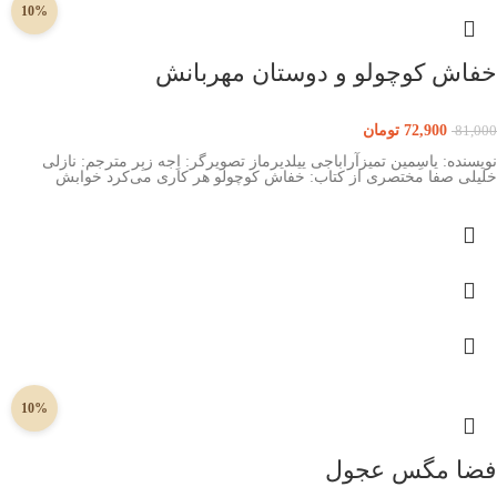
10%
خفاش کوچولو و دوستان مهربانش
72,900
تومان
81,000
نویسنده: یاسِمین تمیزآراباجی ییلدیرماز تصویرگر: اِجه زبِر مترجم: نازلی
خلیلی صفا مختصری از کتاب: خفاش کوچولو هر کاری می‌کرد خوابش
10%
فضا مگس عجول