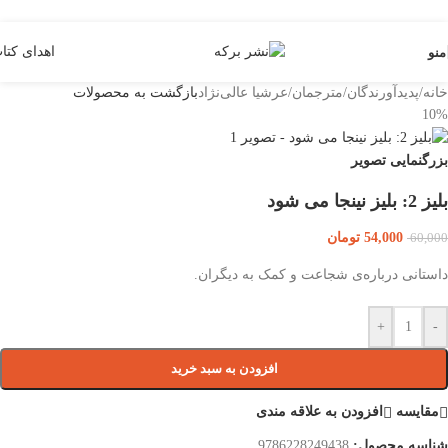
Skip to navigation
Skip to main content
اهدای کتا
منو
خانه
/
پدیدآورندگان
/
مترجمان
/
عرشیا عالی‌نژاد
بازگشت به محصولات
10%
بزرگنمایی تصویر
بلیز 2: بلیز نینجا می شود
54,000
تومان
60,000
داستانی درباره‌ی شجاعت و کمک به دیگران.
+
-
افزودن به سبد خرید
مقایسه
افزودن به علاقه مندی
شناسه محصول:
9786228249438