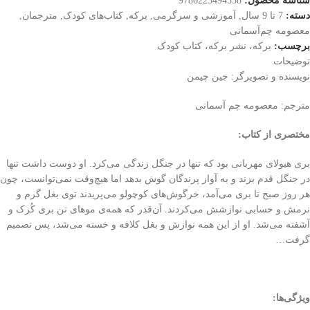
شناسه محصول:
9786225494558
دسته:
7 تا 9 سال
,
آموزشی و سرگرمی
,
برکه
,
کتاب‌های کودک
,
مترجمان
,
معصومه چم‌آسمانی
برچسب:
برکه، نشر برکه، کتاب کودک
توضیحات
نویسنده و تصویرگر: جین چپمن
مترجم: معصومه چم آسمانی
مختصری از کتاب
:
بری هیولای مهربانی بود که تنها در جنگل زندگی می‌کرد. او دوست داشت تنها
در جنگل قدم بزند و به آواز پرندگان گوش بدهد اما هیچ‌وقت نمی‌توانست، چون
هر روز صبح تا بری می‌آمد، خرگوش‌های کوچولو می‌پریدند توی بغل گرم و
نرمش و حسابی نوازشش می‌کردند. آن‌قدر که همه‌ی موهای تن بری کُرک و
آشفته می‌شد. او از این همه نوازش و بغل کلافه و خسته می‌شد، پس تصمیم
گرفت…
ویژگی‌ها
: