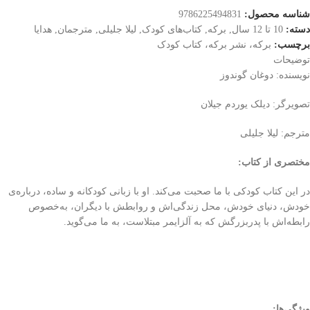
شناسه محصول:
9786225494831
دسته:
10 تا 12 سال
,
برکه
,
کتاب‌های کودک
,
لیلا جلیلی
,
مترجمان
,
هدایا
برچسب:
برکه، نشر برکه، کتاب کودک
توضیحات
نویسنده: دوغان گوندوز
تصویرگر: دیلک یوردم جیلان
مترجم: لیلا جلیلی
مختصری از کتاب
:
در این کتاب کودکی با ما صحبت می‌کند. او با زبانی کودکانه و ساده، درباره‌ی
خودش، دنیای خودش، محل زندگی‌اش و روابطش با دیگران، به‌خصوص
رابطه‌اش با پدربزرگش که به آلزایمر مبتلاست، به ما می‌گوید.
ویژگی‌ها
: