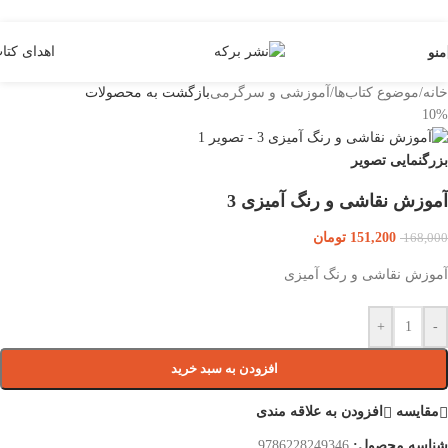
Skip to navigation
Skip to main content
اهدای کتا
منو
خانه
/
موضوع کتاب‌ها
/
آموزشی و سرگرمی
بازگشت به محصولات
10%
بزرگنمایی تصویر
آموزش نقاشی و رنگ آمیزی 3
151,200
تومان
168,000
آموزش نقاشی و رنگ آمیزی
+
-
افزودن به سبد خرید
مقایسه
افزودن به علاقه مندی
شناسه محصول:
9786228249346