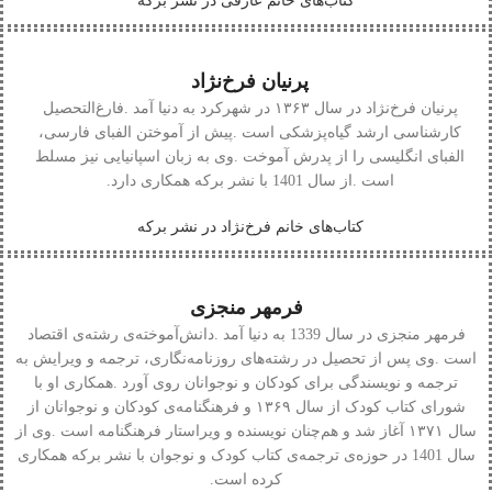
کتاب‌های خانم عارفی در نشر برکه
پرنیان فرخ‌نژاد
پرنیان‭ ‬فرخ‌نژاد
‬است‭. ‬از‭ ‬سال‭ ‬1401‭ ‬با‭ ‬نشر‭ ‬برکه‭ ‬همکاری‭ ‬دارد‭.‬
کتاب‌های خانم فرخ‌نژاد در نشر برکه
فرمهر منجزی
فرمهر‭ ‬منجزی‭ ‬
‬کرده‭ ‬است‭.‬